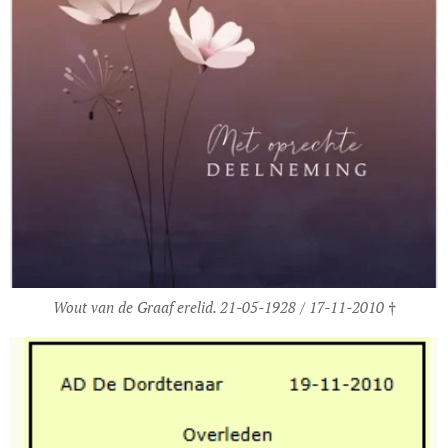
Wout van de Graaf erelid. 21-05-1928 / 17-11-2010 †