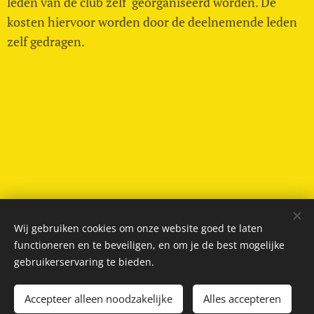
leden van de club zelf georganiseerd worden. De
kosten hiervoor worden door de deelnemende leden
zelf gedragen.
Wij gebruiken cookies om onze website goed te laten
Privacybeleid
functioneren en te beveiligen, en om je de best mogelijke
gebruikerservaring te bieden.
© Copyright 2023 Sociëteit De Economische Club,
sitemap
, Powered
by
Webnode
Accepteer alleen noodzakelijke
Alles accepteren
Cookies